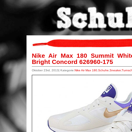
Nike Air Max 180 Summit White
Bright Concord 626960-175
Oktober 23rd, 2013| Kategorie:
Nike Air Max 180
,
Schuhe
,
Sneaker
,
Turnsc