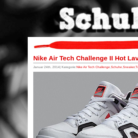
Nike Air Tech Challenge II Hot L
Januar 24th, 2014| Kategorie:
Nike Air Tech Challenge
,
Schuhe
,
Sneaker
,
T