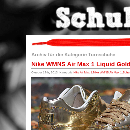
Archiv für die Kategorie Turnschuhe
Nike WMNS Air Max 1 Liquid Gol
Oktober 17th, 2013| Kategorie:
Nike Air Max 1
,
Nike WMNS Air Max 1
,
Schu