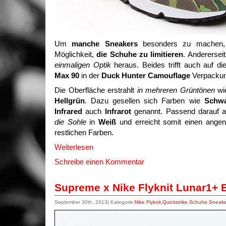
Um
manche Sneakers
besonders zu machen, g
Möglichkeit,
die Schuhe zu limitieren
. Anderersei
einmaligen Optik
heraus. Beides trifft auch auf 
Max 90
in der
Duck Hunter Camouflage
Verpackun
Die Oberfläche erstrahlt
in mehreren Grüntönen
wi
Hellgrün
. Dazu gesellen sich Farben wie
Schw
Infrared
auch
Infrarot
genannt. Passend darauf ab
die Sohle
in
Weiß
und erreicht somit einen ange
restlichen Farben.
Weiterlesen
Schreibe einen Kommentar
Supreme x Nike Flyknit Lunar1+ 
September 30th, 2013| Kategorie:
Nike Flyknit
,
Quickstrike
,
Schuhe
,
Sneake