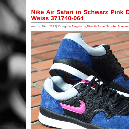
Nike Air Safari in Schwarz Pink
Weiss 371740-064
August 29th, 2013| Kategorie:
Eingekauft
,
Nike Air Safari
,
Schuhe
,
Sneaker