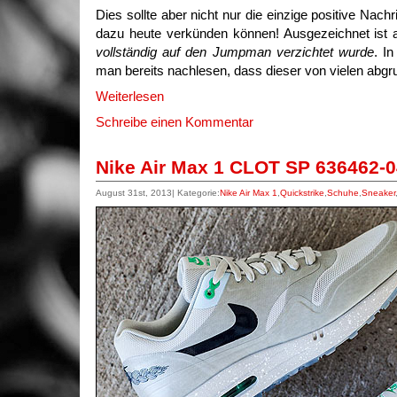
Dies sollte aber nicht nur die einzige positive Nachr
dazu heute verkünden können! Ausgezeichnet ist
vollständig auf den Jumpman verzichtet wurde
. I
man bereits nachlesen, dass dieser von vielen abgru
Weiterlesen
Schreibe einen Kommentar
Nike Air Max 1 CLOT SP 636462-
August 31st, 2013| Kategorie:
Nike Air Max 1
,
Quickstrike
,
Schuhe
,
Sneaker