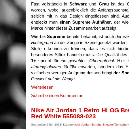
Fast vollständig in
Schwarz
und
Grau
ist das O
worden, wobei augenblicklich die Anfangsbuchs
seitlich mit in das Design eingeflossen sind. Au
entdeckt man
einen Supreme Aufnäher
, der wie
Marke hinter dieser Zusammenarbeit aufzeigt.
Wie bei
Supreme
bereits bekannt, ist auch
der we
Hintergrund
an der Zunge in Szene gesetzt worden,
Stelle erkennen zu können, dass es sich hierbe
besonderes Stück handeln muss. Die Qualität des
1+
spricht für
ein gewebtes Obermaterial
. Hier
atmungsaktives Gefühl
erwarten, sondern das En
vielfaches wertiger. Aufgrund dessen bringt
der Sne
Gewicht auf die Waage
.
Weiterlesen
Schreibe einen Kommentar
Nike Air Jordan 1 Retro Hi OG Br
Red White 555088-023
September 25th, 2013| Kategorie:
Air Jordan
,
Schuhe
,
Sneaker
,
Turnschuh