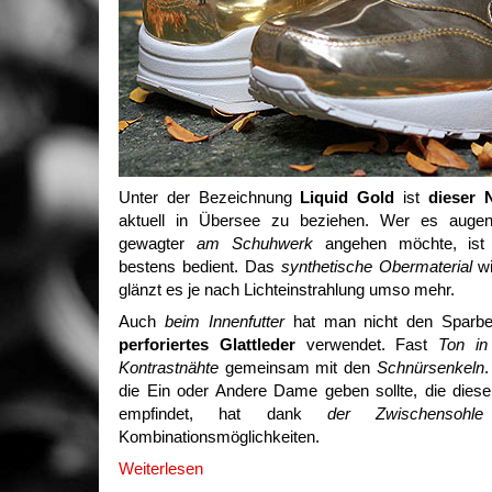
Unter der Bezeichnung
Liquid Gold
ist
dieser
aktuell in Übersee zu beziehen. Wer es augens
gewagter
am Schuhwerk
angehen möchte, ist 
bestens bedient. Das
synthetische Obermaterial
wi
glänzt es je nach Lichteinstrahlung umso mehr.
Auch
beim Innenfutter
hat man nicht den Sparbetr
perforiertes Glattleder
verwendet. Fast
Ton in
Kontrastnähte
gemeinsam mit den
Schnürsenkeln
.
die Ein oder Andere Dame geben sollte, die dies
empfindet, hat dank
der Zwischensohle
Kombinationsmöglichkeiten.
Weiterlesen