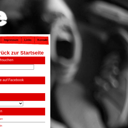
Impressum
Links
Kontakt
ück zur Startseite
chsuchen
e auf Facebook
en
dan
in