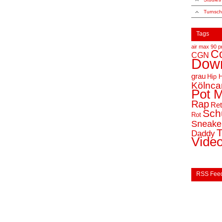
Turnsc
Tags
air max 90 
C
CGN
Dow
grau
Hip 
Kölnc
Pot 
Rap
Ret
Sch
Rot
Sneake
Daddy
Vide
RSS Fee