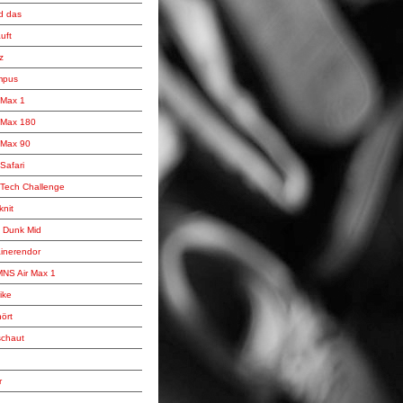
d das
uft
z
mpus
r Max 1
r Max 180
r Max 90
 Safari
r Tech Challenge
knit
 Dunk Mid
ainerendor
NS Air Max 1
ike
ört
schaut
r