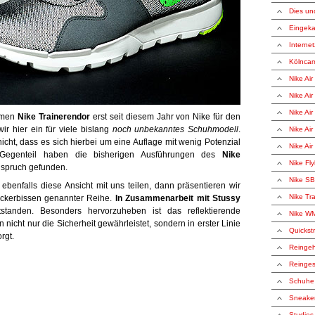
Dies un
Eingeka
Internet
Kölnca
Nike Ai
Nike Ai
Nike Ai
amen
Nike Trainerendor
erst seit diesem Jahr von Nike für den
ir hier ein für viele bislang
noch unbekanntes Schuhmodell
.
Nike Air
icht, dass es sich hierbei um eine Auflage mit wenig Potenzial
Nike Ai
egenteil haben die bisherigen Ausführungen des
Nike
Nike Fly
spruch gefunden.
Nike SB
ebenfalls diese Ansicht mit uns teilen, dann präsentieren wir
Nike Tr
eckerbissen genannter Reihe.
In Zusammenarbeit mit Stussy
ntstanden. Besonders hervorzuheben ist das reflektierende
Nike WM
nicht nur die Sicherheit gewährleistet, sondern in erster Linie
Quickstr
rgt.
Reingeh
Reinge
Schuhe
Sneake
Studies