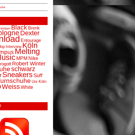
huhe
Black
Brenk
premium
ologne
Dexter
nload
Entourage
Köln
Hop
Interview
Melting
ampus
Music
MPM
Nike
Robert Winter
rogott
schwarz
uhe
Sneakers
r
Suff
Turnschuhe
Uni Köln
o
Weiss
White
d