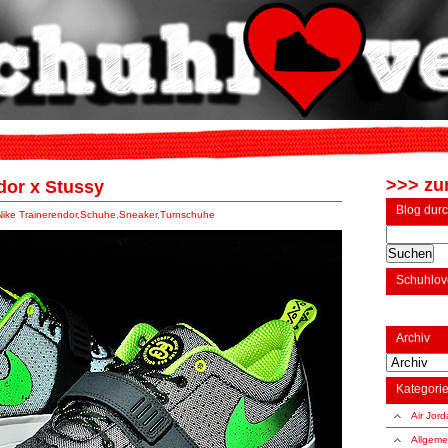
>>> zur
dor x Stussy
Blog dur
Nike Trainerendor
,
Schuhe
,
Sneaker
,
Turnschuhe
Schuhlov
Archiv
Kategori
Air Jor
Allgeme