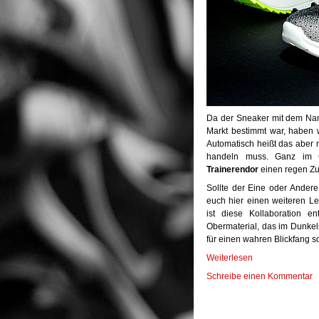
Da der Sneaker mit dem N
Markt bestimmt war, haben w
Automatisch heißt das aber n
handeln muss. Ganz im G
Trainerendor
einen regen Zu
Sollte der Eine oder Andere 
euch hier einen weiteren L
ist diese Kollaboration e
Obermaterial, das im Dunkeln 
für einen wahren Blickfang so
Weiterlesen
Schreibe einen Kommentar