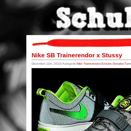
Nike SB Trainerendor x Stussy
Dezember 11th, 2013| Kategorie:
Nike Trainerendor
,
Schuhe
,
Sneaker
,
Turn